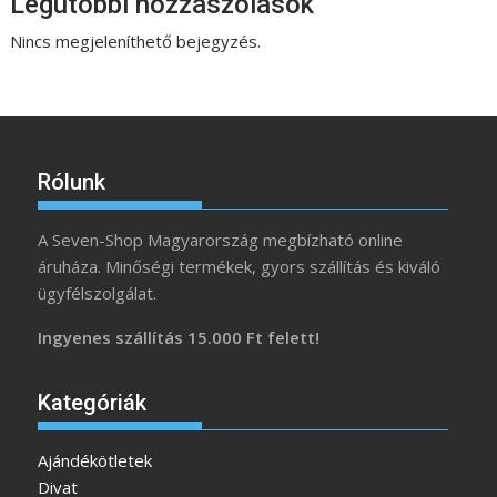
Legutóbbi hozzászólások
Nincs megjeleníthető bejegyzés.
Rólunk
A Seven-Shop Magyarország megbízható online
áruháza. Minőségi termékek, gyors szállítás és kiváló
ügyfélszolgálat.
Ingyenes szállítás 15.000 Ft felett!
Kategóriák
Ajándékötletek
Divat