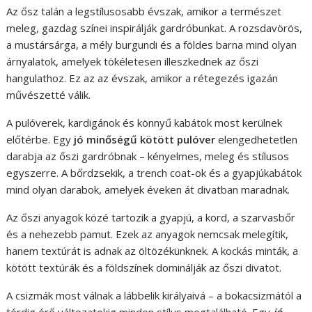
Az ősz talán a legstílusosabb évszak, amikor a természet
meleg, gazdag színei inspirálják gardróbunkat. A rozsdavörös,
a mustársárga, a mély burgundi és a földes barna mind olyan
árnyalatok, amelyek tökéletesen illeszkednek az őszi
hangulathoz. Ez az az évszak, amikor a rétegezés igazán
művészetté válik.
A pulóverek, kardigánok és könnyű kabátok most kerülnek
előtérbe. Egy
jó minőségű kötött pulóver
elengedhetetlen
darabja az őszi gardróbnak – kényelmes, meleg és stílusos
egyszerre. A bőrdzsekik, a trench coat-ok és a gyapjúkabátok
mind olyan darabok, amelyek éveken át divatban maradnak.
Az őszi anyagok közé tartozik a gyapjú, a kord, a szarvasbőr
és a nehezebb pamut. Ezek az anyagok nemcsak melegítik,
hanem textúrát is adnak az öltözékünknek. A kockás minták, a
kötött textúrák és a földszínek dominálják az őszi divatot.
A csizmák most válnak a lábbelik királyaivá – a bokacsizmától a