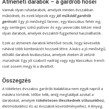
Átmeneti darabok – a gardrób hősei
Vannak olyan ruhadarabok, amelyek minden évszakban
működnek, és ezek képezik egy
jól működő gardrób
gerincét
. Egy jó minőségű farmer, egy klasszikus fehér ing,
egy semleges színű pulóver és egy univerzális blézer mind
olyan darabok, amelyek évszaktól függetlenül használhatók.
Ezek az átmeneti darabok lehetővé teszik, hogy kevesebb
ruhával több kombinációt hozzunk létre. A kulcs a jó minőségű,
időtálló darabok kiválasztása, amelyek
éveken át velünk
maradnak
. Egy jól szabott nadrág vagy egy klasszikus trench
coat sosem megy ki a divatból.
Összegzés
A tökéletes évszakos gardrób kialakítása nem egyik napról a
másikra történik. Időbe telik, amíg megtaláljuk azokat a
darabokat, amelyek
tökéletesen illeszkednek stílusunkhoz
,
életmódunkhoz és az évszakok követelményeihez. A lényeg,