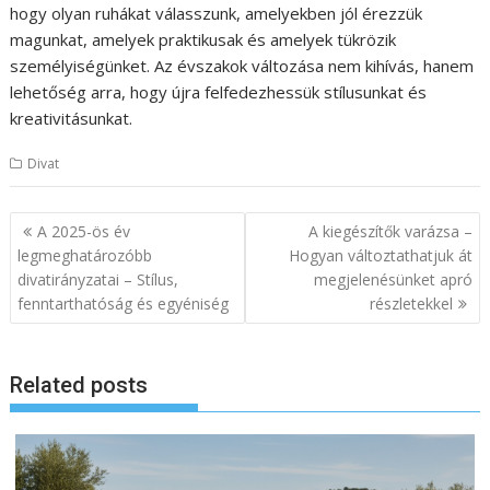
hogy olyan ruhákat válasszunk, amelyekben jól érezzük
magunkat, amelyek praktikusak és amelyek tükrözik
személyiségünket. Az évszakok változása nem kihívás, hanem
lehetőség arra, hogy újra felfedezhessük stílusunkat és
kreativitásunkat.
Divat
Bejegyzés
A 2025-ös év
A kiegészítők varázsa –
navigáció
legmeghatározóbb
Hogyan változtathatjuk át
divatirányzatai – Stílus,
megjelenésünket apró
fenntarthatóság és egyéniség
részletekkel
Related posts