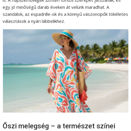
is. A
napszemüvegek szintén fontos
szerepet játszanak, és
egy jó minőségű darab éveken át velünk maradhat. A
szandálok, az espadrille-ok és a könnyű vászoncipők tökéletes
választások a nyári lábbelikhez.
Őszi melegség – a természet színei