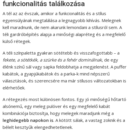
funkcionalitás találkozása
A tél az az évszak, amikor a funkcionalitás és a stílus
egyensúlyának megtalálása a legnagyobb kihívás. Melegnek
kell maradnunk, de nem akarunk lemondani a stílusról sem. A
téli gardróbépítés alapja a minőségi alapréteg és a megfelelő
külső rétegek.
A téli színpaletta gyakran sötétebb és visszafogottabb – a
fekete, a sötétkék, a szürke és a fehér dominálnak
, de egy
élénk színű sál vagy sapka feldobhatja a megjelenést. A puffer
kabátok, a gyapjúkabátok és a parka-k mind népszerű
választások, és szerencsére ma már stílusos változatokban is
elérhetőek.
A rétegezés most különösen fontos. Egy jó minőségű hőtartó
alsónemű, egy meleg pulóver és egy megfelelő kabát
kombinációja biztosítja, hogy melegek maradjunk még a
leghidegebb napokon is
. A kötött sálak, a vastag zoknik és a
bélelt kesztyűk elengedhetetlenek.