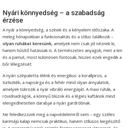
Nyári könnyedség – a szabadság
érzése
A nyár a könnyedség, a színek és a kényelem időszaka. A
meleg hónapokban a funkcionalitás és a stílus találkozik –
olyan ruhákat keresünk
, amelyek nem csak jól néznek ki,
hanem hűsítő hatásúak is. A természetes anyagok, mint a len
és a pamut, most különösen fontosak, hiszen ezek engedik a
bőr lélegzését.
A nyári színpaletta élénk és energikus: a korallpiros, a
türkizkék, a napsárga és a fehér mind olyan árnyalatok,
amelyek tükrözik a nyár vibráló energiáját. A maxi ruhák, a
rövidnadrágok, a könnyű blúzok és a légies kaftánok mind
elengedhetetlen darabjai a nyári gardróbnak.
Ne feledkezzünk meg a napvédelemről sem – egy széles
karimájú kalap nemcsak praktikus, hanem stílusos kiegészítő