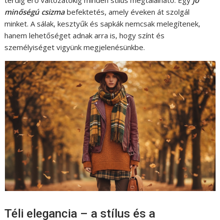
térdig érő változatokig minden stílus megtalálható. Egy
jó
minőségú csizma
befektetés, amely éveken át szolgál
minket. A sálak, kesztyűk és sapkák nemcsak melegítenek,
hanem lehetőséget adnak arra is, hogy színt és
személyiséget vigyünk megjelenésünkbe.
Téli elegancia – a stílus és a