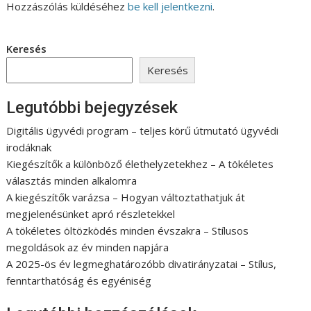
Hozzászólás küldéséhez
be kell jelentkezni
.
Keresés
Keresés
Legutóbbi bejegyzések
Digitális ügyvédi program – teljes körű útmutató ügyvédi
irodáknak
Kiegészítők a különböző élethelyzetekhez – A tökéletes
választás minden alkalomra
A kiegészítők varázsa – Hogyan változtathatjuk át
megjelenésünket apró részletekkel
A tökéletes öltözködés minden évszakra – Stílusos
megoldások az év minden napjára
A 2025-ös év legmeghatározóbb divatirányzatai – Stílus,
fenntarthatóság és egyéniség