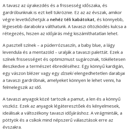
A tavasz az újrakezdés és a frissesség időszaka, és
gardróbunknak is ezt kell tükröznie. Ez az az évszak, amikor
végre levetkőzhetjük a
nehéz téli kabátokat
, és könnyebb,
légiesebb darabokra válthatunk. A tavaszi öltözködés kulcsa a
rétegezés, hiszen az időjárás még kiszámíthatatlan lehet.
A pasztell színek – a púderrózsaszín, a baby blue, a lágy
levendula és a mentazöld – uralják a tavaszi palettát. Ezek a
színek frissességet és optimizmust sugároznak, tökéletesen
illeszkedve a természet ébredéséhez. Egy könnyű kardigán,
egy vászon blézer vagy egy
dzseki
elengedhetetlen darabjai
a tavaszi gardróbnak, amelyeket könnyen le lehet venni, ha
felmelegszik az idő.
A tavaszi anyagok közé tartozik a pamut, a len és a könnyű
viszkóz. Ezek az anyagok légáteresztőek és kényelmesek,
ideálisak a változékony tavaszi időjáráshoz. A virágminták, a
pöttyök és a csíkok mind népszerű választások erre az
évszakra.