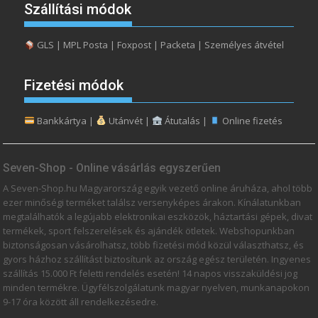
Szállítási módok
GLS | MPL Posta | Foxpost | Packeta | Személyes átvétel
Fizetési módok
Bankkártya |
Utánvét |
Átutalás |
Online fizetés
Seven-Shop - Online vásárlás egyszerűen
A Seven-Shop.hu Magyarország egyik vezető online áruháza, ahol több
ezer minőségi terméket találsz versenyképes árakon. Kínálatunkban
megtalálhatók a legújabb elektronikai eszközök, háztartási gépek, divat
termékek, sport felszerelések és ajándék ötletek. Webshopunkban
biztonságosan vásárolhatsz, több fizetési mód közül választhatsz, és
gyors házhoz szállítást biztosítunk az ország egész területén. Ingyenes
szállítás 15.000 Ft feletti rendelés esetén! 14 napos visszaküldési jog
minden termékre. Ügyfélszolgálatunk magyar nyelven, munkanapokon
9-17 óra között áll rendelkezésedre.