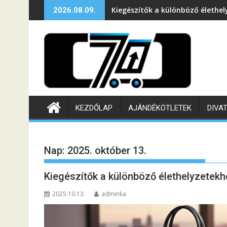
Skip
Kiegészítők a különböző élethel
2026.08.09.
to
content
KEZDŐLAP
AJÁNDÉKÖTLETEK
DIVA
Nap:
2025. október 13.
Kiegészítők a különböző élethelyzetekh
2025.10.13.
adminka