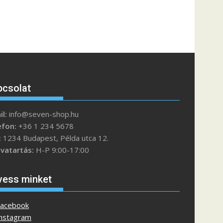
pcsolat
l:
info@seven-shop.hu
efon:
+36 1 234 5678
:
1234 Budapest, Példa utca 12.
tvatartás:
H-P 9:00-17:00
vess minket
acebook
nstagram