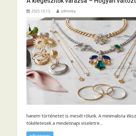
A kiegészítők varázsa – Hogyan változt
2025.10.13.
adminka
hanem történetet is mesél rólunk. A minimalista éks
tökéletesek a mindennapi viseletre…