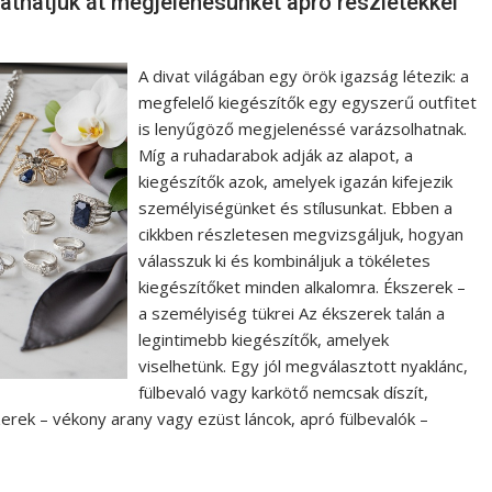
athatjuk át megjelenésünket apró részletekkel
A divat világában egy örök igazság létezik: a
megfelelő kiegészítők egy egyszerű outfitet
is lenyűgöző megjelenéssé varázsolhatnak.
Míg a ruhadarabok adják az alapot, a
kiegészítők azok, amelyek igazán kifejezik
személyiségünket és stílusunkat. Ebben a
cikkben részletesen megvizsgáljuk, hogyan
válasszuk ki és kombináljuk a tökéletes
kiegészítőket minden alkalomra. Ékszerek –
a személyiség tükrei Az ékszerek talán a
legintimebb kiegészítők, amelyek
viselhetünk. Egy jól megválasztott nyaklánc,
fülbevaló vagy karkötő nemcsak díszít,
zerek – vékony arany vagy ezüst láncok, apró fülbevalók –