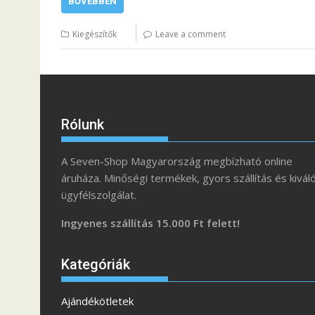
BŐVEBBEN
Kiegészítők
Leave a comment
Rólunk
A Seven-Shop Magyarország megbízható online
áruháza. Minőségi termékek, gyors szállítás és kivál
ügyfélszolgálat.
Ingyenes szállítás 15.000 Ft felett!
Kategóriák
Ajándékötletek