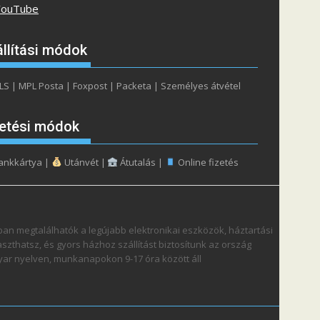
ouTube
llítási módok
S | MPL Posta | Foxpost | Packeta | Személyes átvétel
zetési módok
ankkártya |
Utánvét |
Átutalás |
Online fizetés
an megtalálhatók a legújabb elektronikai eszközök, háztartási
zthatsz, és gyors házhoz szállítást biztosítunk az ország
gyar nyelven, munkanapokon 9-17 óra között áll