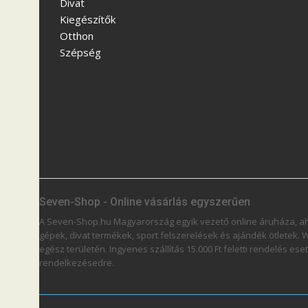
Divat
Kiegészítők
Otthon
Szépség
Seven-Shop - Online vásárlás egyszerűen
A Seven-Shop.hu Magyarország egyik vezető online áruháza, aho
gépek, divat termékek, sport felszerelések és ajándék ötletek.
egész területén. Ingyenes szállítás 15.000 Ft feletti rendelés 
rendelkezésedre.