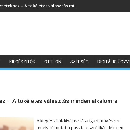
yzetekhez – A tökéletes választás minden alkalomra
T
KIEGÉSZÍTŐK
OTTHON
SZÉPSÉG
DIGITÁLIS ÜGY
ez – A tökéletes választás minden alkalomra
A kiegészítők kiválasztása igazi művészet,
amely túlmutat a puszta esztétikán. Minden