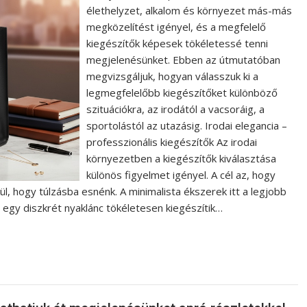
élethelyzet, alkalom és környezet más-más
megközelítést igényel, és a megfelelő
kiegészítők képesek tökéletessé tenni
megjelenésünket. Ebben az útmutatóban
megvizsgáljuk, hogyan válasszuk ki a
legmegfelelőbb kiegészítőket különböző
szituációkra, az irodától a vacsoráig, a
sportolástól az utazásig. Irodai elegancia –
professzionális kiegészítők Az irodai
környezetben a kiegészítők kiválasztása
különös figyelmet igényel. A cél az, hogy
l, hogy túlzásba esnénk. A minimalista ékszerek itt a legjobb
 egy diszkrét nyaklánc tökéletesen kiegészítik…