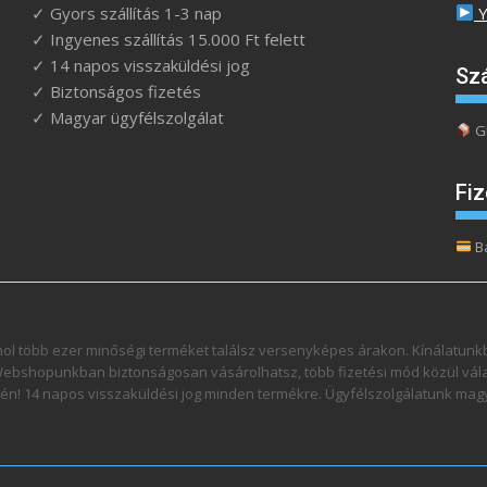
✓ Gyors szállítás 1-3 nap
Y
✓ Ingyenes szállítás 15.000 Ft felett
✓ 14 napos visszaküldési jog
Szá
✓ Biztonságos fizetés
✓ Magyar ügyfélszolgálat
GL
Fi
B
l több ezer minőségi terméket találsz versenyképes árakon. Kínálatunkb
 Webshopunkban biztonságosan vásárolhatsz, több fizetési mód közül válas
esetén! 14 napos visszaküldési jog minden termékre. Ügyfélszolgálatunk ma