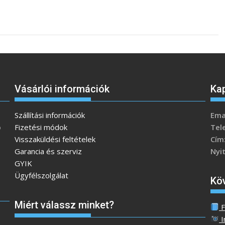
Vásárlói információk
Ka
Szállítási információk
Emai
ó
Fizetési módok
Tel
Visszaküldési feltételek
Cím
Garancia és szerviz
Nyi
GYIK
Ügyfélszolgálat
Kö
Miért válassz minket?
F
I