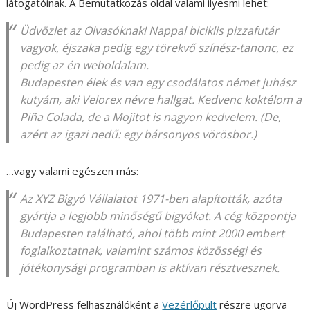
látogatóinak. A Bemutatkozás oldal valami ilyesmi lehet:
Üdvözlet az Olvasóknak! Nappal biciklis pizzafutár
vagyok, éjszaka pedig egy törekvő színész-tanonc, ez
pedig az én weboldalam.
Budapesten élek és van egy csodálatos német juhász
kutyám, aki Velorex névre hallgat. Kedvenc koktélom a
Piña Colada, de a Mojitot is nagyon kedvelem. (De,
azért az igazi nedű: egy bársonyos vörösbor.)
…vagy valami egészen más:
Az XYZ Bigyó Vállalatot 1971-ben alapították, azóta
gyártja a legjobb minőségű bigyókat. A cég központja
Budapesten található, ahol több mint 2000 embert
foglalkoztatnak, valamint számos közösségi és
jótékonysági programban is aktívan résztvesznek.
Új WordPress felhasználóként a
Vezérlőpult
részre ugorva