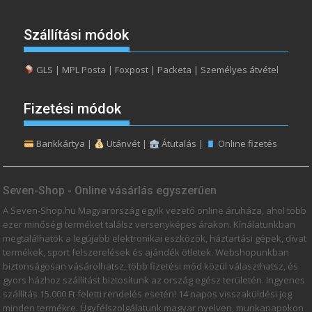
Szállítási módok
GLS | MPL Posta | Foxpost | Packeta | Személyes átvétel
Fizetési módok
Bankkártya |
Utánvét |
Átutalás |
Online fizetés
Seven-Shop - Online vásárlás egyszerűen
A Seven-Shop.hu Magyarország egyik vezető online áruháza, ahol több
ezer minőségi terméket találsz versenyképes árakon. Kínálatunkban
megtalálhatók a legújabb elektronikai eszközök, háztartási gépek, divat
termékek, sport felszerelések és ajándék ötletek. Webshopunkban
biztonságosan vásárolhatsz, több fizetési mód közül választhatsz, és
gyors házhoz szállítást biztosítunk az ország egész területén. Ingyenes
szállítás 15.000 Ft feletti rendelés esetén! 14 napos visszaküldési jog
minden termékre. Ügyfélszolgálatunk magyar nyelven, munkanapokon