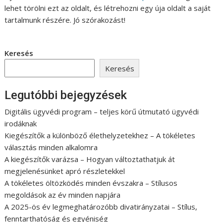
lehet törölni ezt az oldalt, és létrehozni egy úja oldalt a saját
tartalmunk részére. Jó szórakozást!
Keresés
Keresés
Legutóbbi bejegyzések
Digitális ügyvédi program – teljes körű útmutató ügyvédi
irodáknak
Kiegészítők a különböző élethelyzetekhez – A tökéletes
választás minden alkalomra
A kiegészítők varázsa – Hogyan változtathatjuk át
megjelenésünket apró részletekkel
A tökéletes öltözködés minden évszakra – Stílusos
megoldások az év minden napjára
A 2025-ös év legmeghatározóbb divatirányzatai – Stílus,
fenntarthatóság és egyéniség